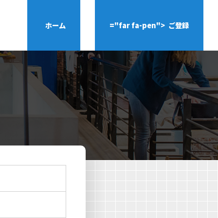
ホーム
="far fa-pen">
ご登録